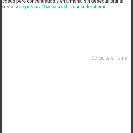
cosas pero concentrados y en armonía sin desequilibrar al
resto.
#empresas
#banca
#rrhh
#consultershome
Consulters Home