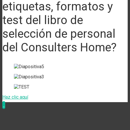
etiquetas, formatos y
test del libro de
selección de personal
del Consulters Home?
Haz clic aquí
Penalty
God
BeonBet
Big
SlotsCharm
Rich
Candy
Candy
Chicken
Shoot-
of
Bass
Royal
Spinz
Spinz
Road
out
Coins
Splash