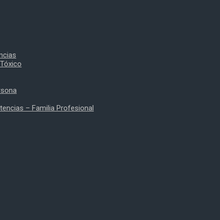
ncias
 Tóxico
rsona
encias – Familia Profesional