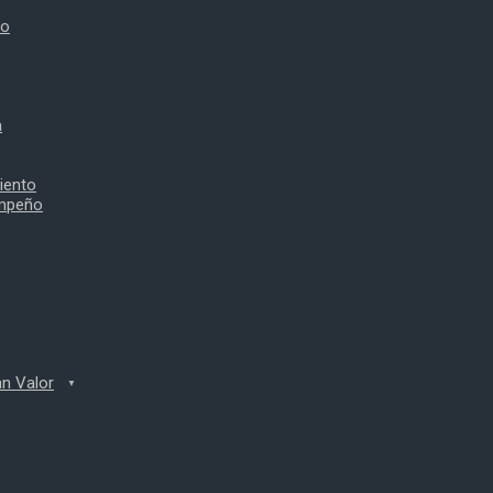
to
a
iento
empeño
n Valor