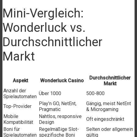
Mini-Vergleich:
Wonderluck vs.
Durchschnittlicher
Markt
Durchschnittlicher
Aspekt
Wonderluck Casino
Markt
Anzahl der
Über 1000
500-800
Spielautomaten
Play’n GO, NetEnt,
Gängig, meist NetEnt
Top-Provider
Pragmatic
& Microgaming
Mobile
Nahtlos, responsive
Oft eingeschränkt
Kompatibilität
Design
Boni für
Regelmäßige Slot-
Selten oder allgemein
Spielautomaten
spezifische Boni
gültig