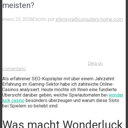
meisten?
enero 23, 2026
Escrito por
eferreyra@consulters-home.com
Deja un
comentario
Als erfahrener SEO-Kopiräyter mit über einem Jahrzehnt
Erfahrung im iGaming-Sektor habe ich zahlreiche Online-
Casinos analysiert. Heute möchte ich Ihnen eine fundierte
Übersicht darüber geben, welche Spielautomaten bei
wonder
luck casino
besonders überzeugen und warum diese Slots
bei Spielern so beliebt sind.
Was macht Wonderluck