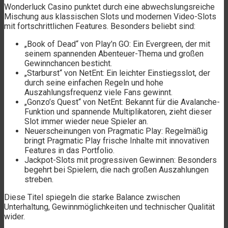
Wonderluck Casino punktet durch eine abwechslungsreiche
Mischung aus klassischen Slots und modernen Video-Slots
mit fortschrittlichen Features. Besonders beliebt sind:
„Book of Dead“ von Play’n GO: Ein Evergreen, der mit
seinem spannenden Abenteuer-Thema und großen
Gewinnchancen besticht.
„Starburst“ von NetEnt: Ein leichter Einstiegsslot, der
durch seine einfachen Regeln und hohe
Auszahlungsfrequenz viele Fans gewinnt.
„Gonzo’s Quest“ von NetEnt: Bekannt für die Avalanche-
Funktion und spannende Multiplikatoren, zieht dieser
Slot immer wieder neue Spieler an.
Neuerscheinungen von Pragmatic Play: Regelmäßig
bringt Pragmatic Play frische Inhalte mit innovativen
Features in das Portfolio.
Jackpot-Slots mit progressiven Gewinnen: Besonders
begehrt bei Spielern, die nach großen Auszahlungen
streben.
Diese Titel spiegeln die starke Balance zwischen
Unterhaltung, Gewinnmöglichkeiten und technischer Qualität
wider.