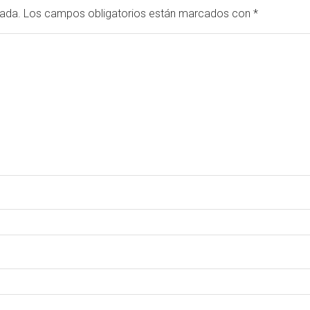
cada.
Los campos obligatorios están marcados con
*