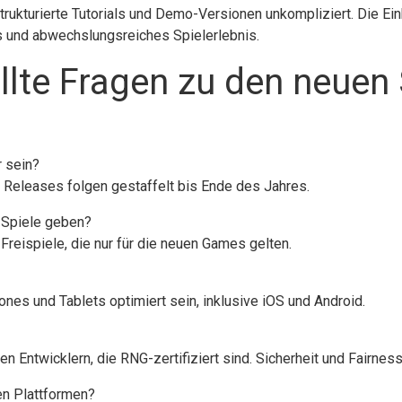
 strukturierte Tutorials und Demo-Versionen unkompliziert. Die E
s und abwechslungsreiches Spielerlebnis.
lte Fragen zu den neuen 
 sein?
 Releases folgen gestaffelt bis Ende des Jahres.
n Spiele geben?
Freispiele, die nur für die neuen Games gelten.
nes und Tablets optimiert sein, inklusive iOS und Android.
ten Entwicklern, die RNG-zertifiziert sind. Sicherheit und Fairnes
en Plattformen?