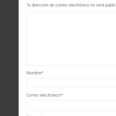
Tu dirección de correo electrónico no será publi
Nombre
*
Correo electrónico
*