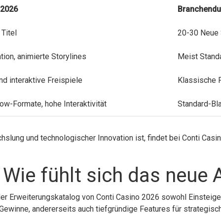
 2026
Branchendu
Titel
20-30 Neue 
tion, animierte Storylines
Meist Stand
d interaktive Freispiele
Klassische F
-Formate, hohe Interaktivität
Standard-Bla
hslung und technologischer Innovation ist, findet bei Conti Casi
: Wie fühlt sich das neue
der Erweiterungskatalog von Conti Casino 2026 sowohl Einsteiger
Gewinne, andererseits auch tiefgründige Features für strategisch