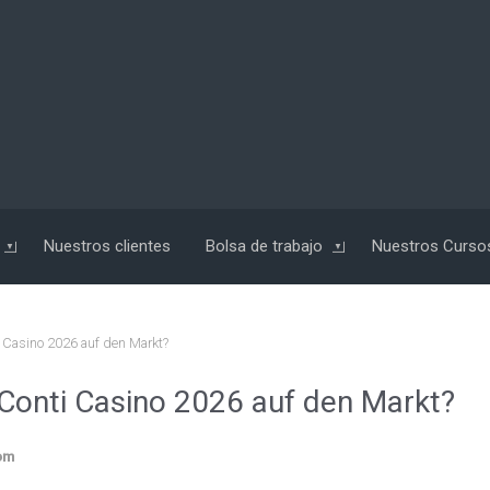
Nuestros clientes
Bolsa de trabajo
Nuestros Curso
i Casino 2026 auf den Markt?
 Conti Casino 2026 auf den Markt?
om