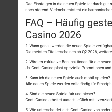
Das Einsteigen in die neuen Spiele ist durch gut
noch störend. Vielmehr entsteht ein harmonische
FAQ – Häufig gestel
Casino 2026
1. Wann genau werden die neuen Spiele verfügbar
Die meisten Titel erscheinen ab Q2 2026, weitere
2. Wird es exklusive Bonusaktionen für die neue
Ja, Conti Casino plant spezielle Promotionen und 
3. Kann ich die neuen Spiele auch mobil spielen?
Alle neuen Spiele werden vollständig für Smartpho
4. Sind die neuen Spiele fair und sicher?
Conti Casino arbeitet ausschließlich mit lizenzier
5. Wie unterscheidet sich Conti Casino von ander