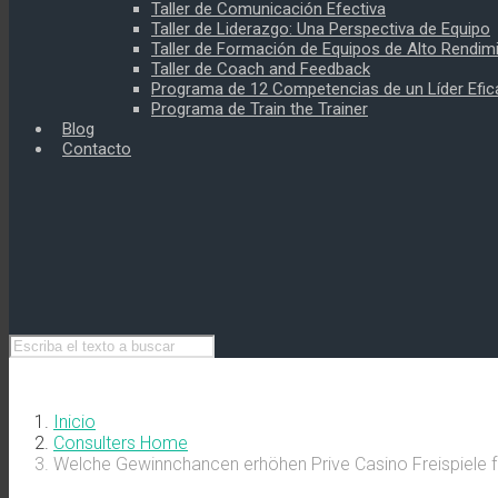
Taller de Comunicación Efectiva
Taller de Liderazgo: Una Perspectiva de Equipo
Taller de Formación de Equipos de Alto Rendim
Taller de Coach and Feedback
Programa de 12 Competencias de un Líder Efic
Programa de Train the Trainer
Blog
Contacto
Inicio
Consulters Home
Welche Gewinnchancen erhöhen Prive Casino Freispiele f