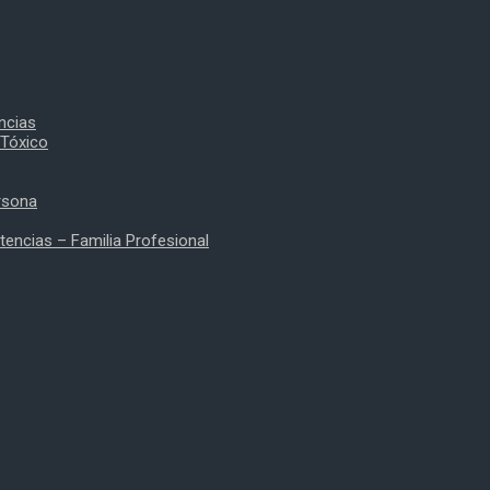
ncias
 Tóxico
rsona
encias – Familia Profesional