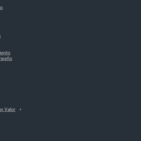
to
a
iento
empeño
n Valor