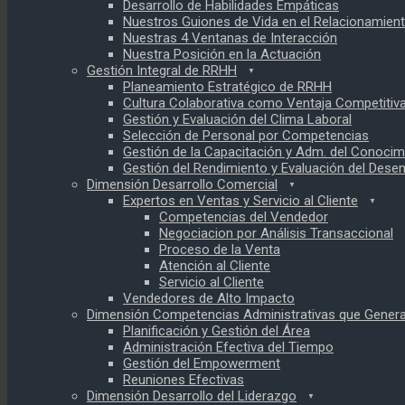
Desarrollo de Habilidades Empáticas
Nuestros Guiones de Vida en el Relacionamien
Nuestras 4 Ventanas de Interacción
Nuestra Posición en la Actuación
Gestión Integral de RRHH
Planeamiento Estratégico de RRHH
Cultura Colaborativa como Ventaja Competitiv
Gestión y Evaluación del Clima Laboral
Selección de Personal por Competencias
Gestión de la Capacitación y Adm. del Conocim
Gestión del Rendimiento y Evaluación del Des
Dimensión Desarrollo Comercial
Expertos en Ventas y Servicio al Cliente
Competencias del Vendedor
Negociacion por Análisis Transaccional
Proceso de la Venta
Atención al Cliente
Servicio al Cliente
Vendedores de Alto Impacto
Dimensión Competencias Administrativas que Genera
Planificación y Gestión del Área
Administración Efectiva del Tiempo
Gestión del Empowerment
Reuniones Efectivas
Dimensión Desarrollo del Liderazgo