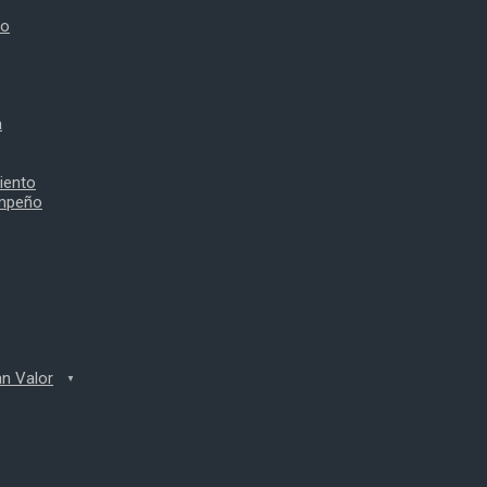
to
a
iento
empeño
n Valor