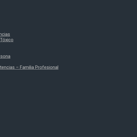
ncias
 Tóxico
rsona
encias – Familia Profesional