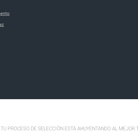
iento
az
UÉ TU PROCESO DE SELECCIÓN ESTÁ AHUYENTANDO AL MEJOR 