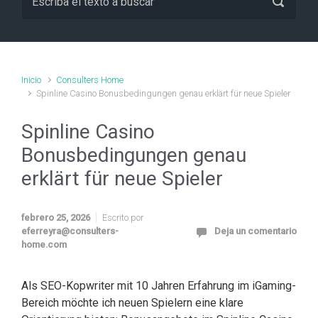
Inicio
Consulters Home
Spinline Casino Bonusbedingungen genau erklärt für neue Spieler
Spinline Casino
Bonusbedingungen genau
erklärt für neue Spieler
febrero 25, 2026
Escrito por
eferreyra@consulters-
Deja un comentario
home.com
Als SEO-Kopwriter mit 10 Jahren Erfahrung im iGaming-
Bereich möchte ich neuen Spielern eine klare