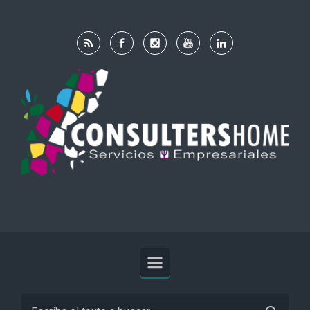
Saltar al contenido principal