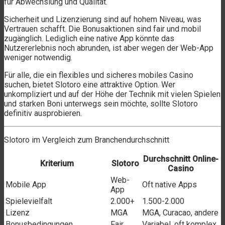
für Abwechslung und Qualität.
Sicherheit und Lizenzierung sind auf hohem Niveau, was
Vertrauen schafft. Die Bonusaktionen sind fair und mobil
zugänglich. Lediglich eine native App könnte das
Nutzererlebnis noch abrunden, ist aber wegen der Web-App
weniger notwendig.
Für alle, die ein flexibles und sicheres mobiles Casino
suchen, bietet Slotoro eine attraktive Option. Wer
unkompliziert und auf der Höhe der Technik mit vielen Spielen
und starken Boni unterwegs sein möchte, sollte Slotoro
definitiv ausprobieren.
Slotoro im Vergleich zum Branchendurchschnitt
Durchschnitt Online-
Kriterium
Slotoro
Casino
Web-
Mobile App
Oft native Apps
App
Spielevielfalt
2.000+
1.500-2.000
Lizenz
MGA
MGA, Curacao, andere
Bonusbedingungen
Fair
Variabel, oft komplex