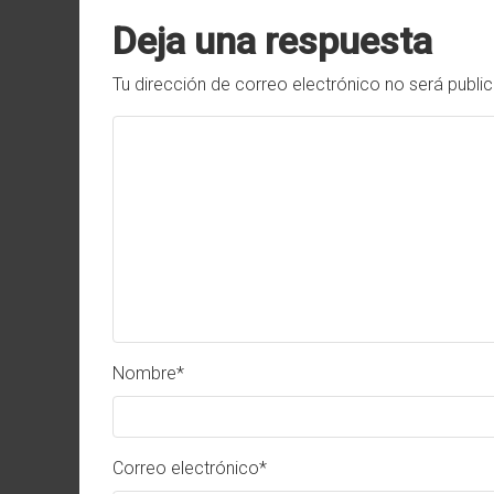
Deja una respuesta
Tu dirección de correo electrónico no será publi
Nombre
*
Correo electrónico
*