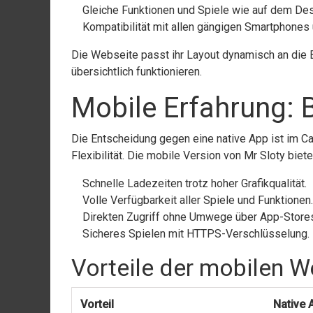
Gleiche Funktionen und Spiele wie auf dem De
Kompatibilität mit allen gängigen Smartphones 
Die Webseite passt ihr Layout dynamisch an die B
übersichtlich funktionieren.
Mobile Erfahrung: 
Die Entscheidung gegen eine native App ist im Ca
Flexibilität. Die mobile Version von Mr Sloty biet
Schnelle Ladezeiten trotz hoher Grafikqualität.
Volle Verfügbarkeit aller Spiele und Funktionen.
Direkten Zugriff ohne Umwege über App-Store
Sicheres Spielen mit HTTPS-Verschlüsselung.
Vorteile der mobilen 
Vorteil
Native 